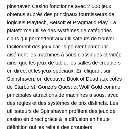
pinshaven Casino fonctionne avec 2 500 jeux
obtenus auprès des principaux fournisseurs de
logiciels Playtech, Betsoft et Pragmatic Play. La
plateforme utilise des systèmes de catégories
clairs qui permettent aux utilisateurs de trouver
facilement des jeux car ils peuvent parcourir
aisément les machines à sous classiques et vidéo
ainsi que les jeux de table, les salles de croupiers
en direct et les jeux spéciaux. En cliquant sur
Spinshaven, on découvre Book of Dead aux côtés
de Starburst, Gonzo's Quest et Wolf Gold comme
principales attractions de machines à sous, avec
des règles et des systèmes de prix distincts. Les
utilisateurs de Spinshaven profitent des jeux de
casino en direct grâce à la diffusion en haute
définition qui les relie à des croupiers