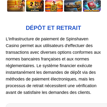
DÉPÔT ET RETRAIT
L'infrastructure de paiement de Spinshaven
Casino permet aux utilisateurs d'effectuer des
transactions avec diverses options conformes aux
normes bancaires françaises et aux normes
réglementaires. Le système financier exécute
instantanément les demandes de dépôt via des
méthodes de paiement électroniques, mais les
processus de retrait nécessitent une vérification
avant de satisfaire les demandes des clients.