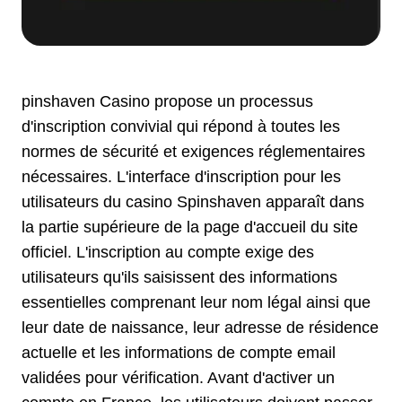
pinshaven Casino propose un processus
d'inscription convivial qui répond à toutes les
normes de sécurité et exigences réglementaires
nécessaires. L'interface d'inscription pour les
utilisateurs du casino Spinshaven apparaît dans
la partie supérieure de la page d'accueil du site
officiel. L'inscription au compte exige des
utilisateurs qu'ils saisissent des informations
essentielles comprenant leur nom légal ainsi que
leur date de naissance, leur adresse de résidence
actuelle et les informations de compte email
validées pour vérification. Avant d'activer un