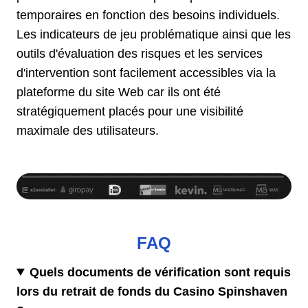
temporaires en fonction des besoins individuels.
Les indicateurs de jeu problématique ainsi que les
outils d'évaluation des risques et les services
d'intervention sont facilement accessibles via la
plateforme du site Web car ils ont été
stratégiquement placés pour une visibilité
maximale des utilisateurs.
FAQ
Quels documents de vérification sont requis
lors du retrait de fonds du Casino Spinshaven