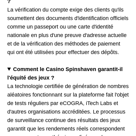
?
La vérification du compte exige des clients qu'ils
soumettent des documents d'identification officiels
comme un passeport ou une carte d'identité
nationale en plus d'une preuve d'adresse actuelle
et de la vérification des méthodes de paiement
qui ont été utilisées pour effectuer des dépôts.
Comment le Casino Spinshaven garantit-il
l'équité des jeux ?
La technologie certifiée de génération de nombres
aléatoires fonctionnant sur la plateforme fait l'objet
de tests réguliers par eCOGRA, iTech Labs et
d'autres organisations accréditées. Le processus
de surveillance continue des résultats des jeux
garantit que les rendements réels correspondent