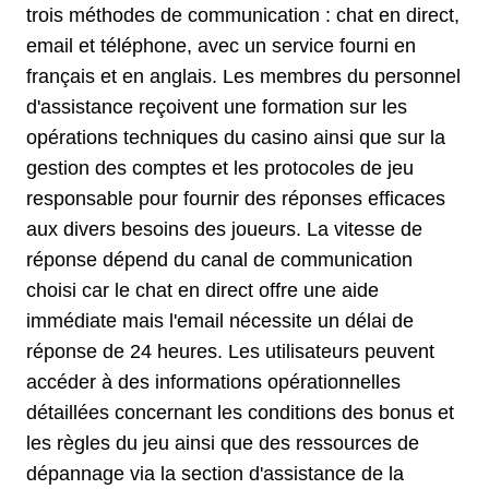
trois méthodes de communication : chat en direct,
email et téléphone, avec un service fourni en
français et en anglais. Les membres du personnel
d'assistance reçoivent une formation sur les
opérations techniques du casino ainsi que sur la
gestion des comptes et les protocoles de jeu
responsable pour fournir des réponses efficaces
aux divers besoins des joueurs. La vitesse de
réponse dépend du canal de communication
choisi car le chat en direct offre une aide
immédiate mais l'email nécessite un délai de
réponse de 24 heures. Les utilisateurs peuvent
accéder à des informations opérationnelles
détaillées concernant les conditions des bonus et
les règles du jeu ainsi que des ressources de
dépannage via la section d'assistance de la