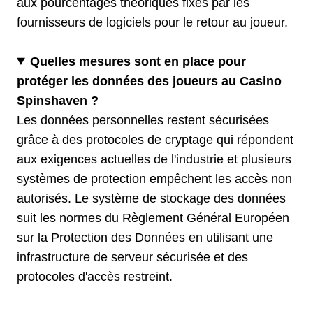
aux pourcentages théoriques fixés par les
fournisseurs de logiciels pour le retour au joueur.
Quelles mesures sont en place pour
protéger les données des joueurs au Casino
Spinshaven ?
Les données personnelles restent sécurisées
grâce à des protocoles de cryptage qui répondent
aux exigences actuelles de l'industrie et plusieurs
systèmes de protection empêchent les accès non
autorisés. Le système de stockage des données
suit les normes du Règlement Général Européen
sur la Protection des Données en utilisant une
infrastructure de serveur sécurisée et des
protocoles d'accès restreint.